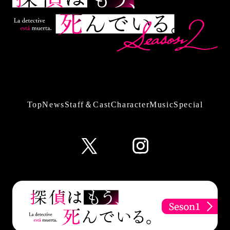
Top
News
Staff＆Cast
Character
Music
Special